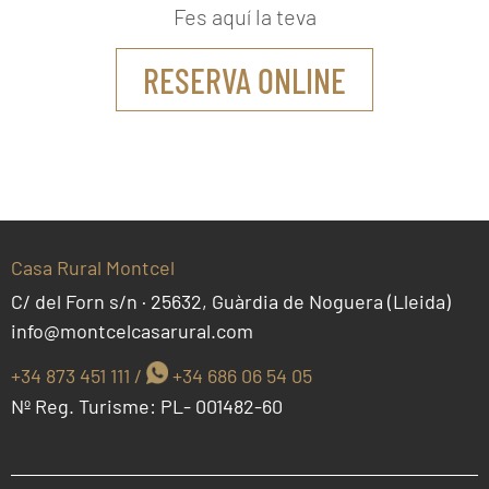
Fes aquí la teva
RESERVA ONLINE
Casa Rural Montcel
C/ del Forn s/n · 25632, Guàrdia de Noguera (Lleida)
info@montcelcasarural.com
+34 873 451 111
/
+34 686 06 54 05
Nº Reg. Turisme: PL- 001482-60