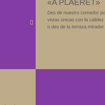
«A PLAERET»
Des de nuestro comedor po
vistas únicas con la calidez
o des de la terraza mirador