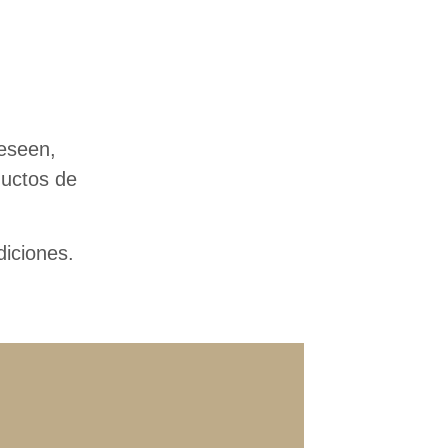
eseen,
ductos de
iciones.