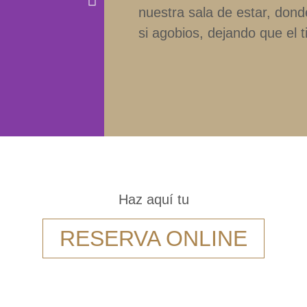
nuestra sala de estar, donde
si agobios, dejando que el 
Haz aquí tu
RESERVA ONLINE