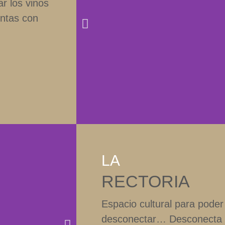
r los vinos
entas con
LA
RECTORIA
Espacio cultural para poder 
desconectar… Desconecta 