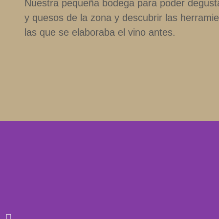
Nuestra pequeña bodega para poder degusta
y quesos de la zona y descubrir las herrami
las que se elaboraba el vino antes.